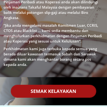
Pinjaman Peribadi atau Koperasi anda akan dilindungi
oleh insurans Takaful Malaysia dengan pembayaran
balik melalui potongan slip-gaji atau melalui Biro
Angkasa.
“Jika anda mengalami masalah Komitmen Luar, CCRIS,
CTOS atau Blacklist … kami sedia membantu dan
menghulurkan perkhidmatan dengan Pinjaman Peribadi
atau Koperasi yang sesuai untuk Kelulusan”.
Perkhidmatan kami juga terbuka kepada semua yang
berada diluar kawasan termasuk Sabah dan Sarawak
dimana kami akan menghantar borang secara pos
kepada anda.
SEMAK KELAYAKAN